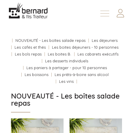
Demander une soumission
À propos
Nous joindre
NOUVEAUTÉ - Les boîtes salade repas
Les déjeuners
Les cafés et thés
Les boites déjeuners - 10 personnes
En
Les bols repas
Les boites B.
Les cabarets exécutifs
Les desserts individuels
Les paniers à partager - pour 10 personnes
Les boissons
Les prêts-à-boire sans alcool
Les vins
NOUVEAUTÉ - Les boîtes salade
repas