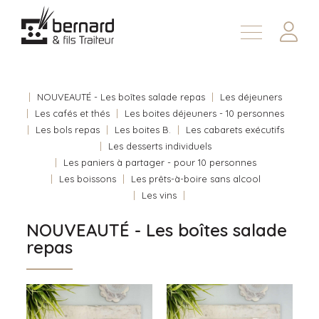
Demander une soumission
À propos
Nous joindre
NOUVEAUTÉ - Les boîtes salade repas
Les déjeuners
Les cafés et thés
Les boites déjeuners - 10 personnes
En
Les bols repas
Les boites B.
Les cabarets exécutifs
Les desserts individuels
Les paniers à partager - pour 10 personnes
Les boissons
Les prêts-à-boire sans alcool
Les vins
NOUVEAUTÉ - Les boîtes salade
repas