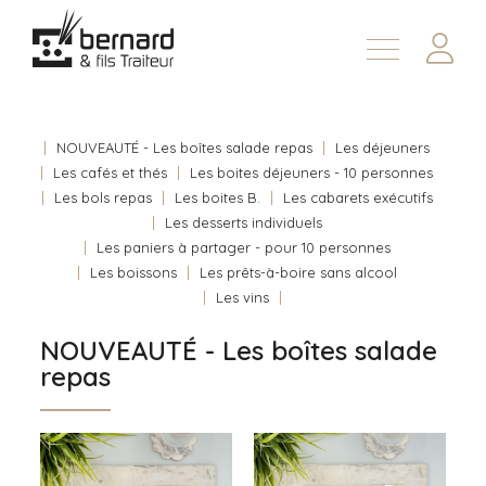
Demander une soumission
À propos
Nous joindre
NOUVEAUTÉ - Les boîtes salade repas
Les déjeuners
Les cafés et thés
Les boites déjeuners - 10 personnes
En
Les bols repas
Les boites B.
Les cabarets exécutifs
Les desserts individuels
Les paniers à partager - pour 10 personnes
Les boissons
Les prêts-à-boire sans alcool
Les vins
NOUVEAUTÉ - Les boîtes salade
repas