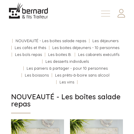
Demander une soumission
À propos
Nous joindre
NOUVEAUTÉ - Les boîtes salade repas
Les déjeuners
Les cafés et thés
Les boites déjeuners - 10 personnes
En
Les bols repas
Les boites B.
Les cabarets exécutifs
Les desserts individuels
Les paniers à partager - pour 10 personnes
Les boissons
Les prêts-à-boire sans alcool
Les vins
NOUVEAUTÉ - Les boîtes salade
repas