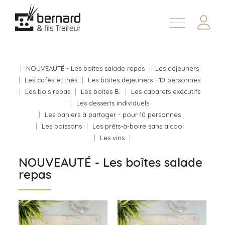
Demander une soumission
À propos
Nous joindre
NOUVEAUTÉ - Les boîtes salade repas
Les déjeuners
Les cafés et thés
Les boites déjeuners - 10 personnes
En
Les bols repas
Les boites B.
Les cabarets exécutifs
Les desserts individuels
Les paniers à partager - pour 10 personnes
Les boissons
Les prêts-à-boire sans alcool
Les vins
NOUVEAUTÉ - Les boîtes salade
repas