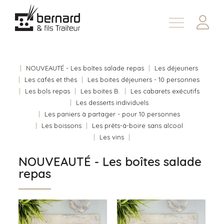
Demander une soumission
À propos
Nous joindre
NOUVEAUTÉ - Les boîtes salade repas
Les déjeuners
Les cafés et thés
Les boites déjeuners - 10 personnes
En
Les bols repas
Les boites B.
Les cabarets exécutifs
Les desserts individuels
Les paniers à partager - pour 10 personnes
Les boissons
Les prêts-à-boire sans alcool
Les vins
NOUVEAUTÉ - Les boîtes salade
repas