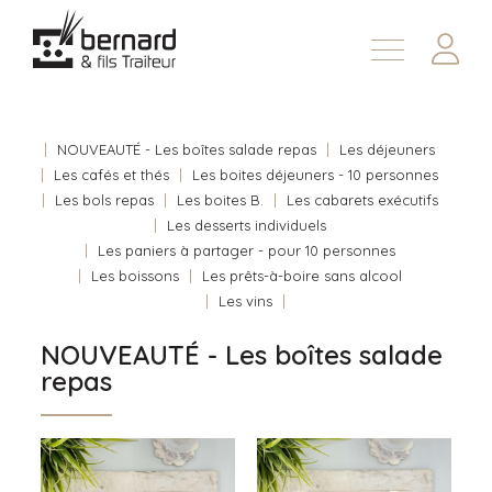
Demander une soumission
À propos
Nous joindre
NOUVEAUTÉ - Les boîtes salade repas
Les déjeuners
Les cafés et thés
Les boites déjeuners - 10 personnes
En
Les bols repas
Les boites B.
Les cabarets exécutifs
Les desserts individuels
Les paniers à partager - pour 10 personnes
Les boissons
Les prêts-à-boire sans alcool
Les vins
NOUVEAUTÉ - Les boîtes salade
repas