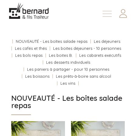
Demander une soumission
À propos
Nous joindre
NOUVEAUTÉ - Les boîtes salade repas
Les déjeuners
Les cafés et thés
Les boites déjeuners - 10 personnes
En
Les bols repas
Les boites B.
Les cabarets exécutifs
Les desserts individuels
Les paniers à partager - pour 10 personnes
Les boissons
Les prêts-à-boire sans alcool
Les vins
NOUVEAUTÉ - Les boîtes salade
repas