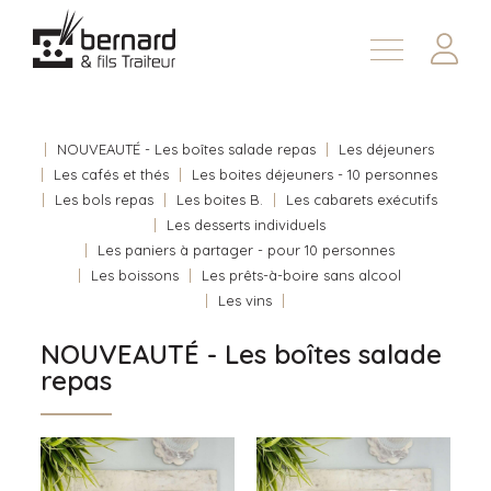
Demander une soumission
À propos
Nous joindre
NOUVEAUTÉ - Les boîtes salade repas
Les déjeuners
Les cafés et thés
Les boites déjeuners - 10 personnes
En
Les bols repas
Les boites B.
Les cabarets exécutifs
Les desserts individuels
Les paniers à partager - pour 10 personnes
Les boissons
Les prêts-à-boire sans alcool
Les vins
NOUVEAUTÉ - Les boîtes salade
repas