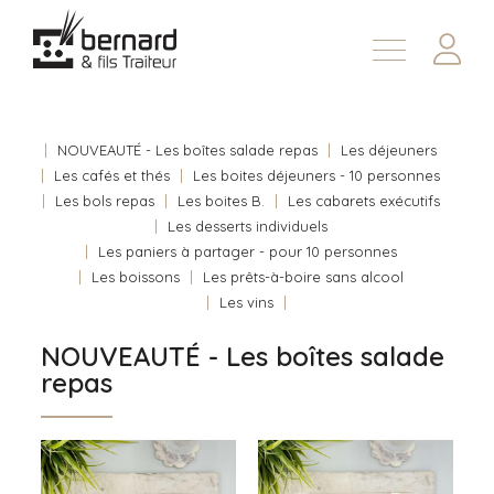
Demander une soumission
À propos
Nous joindre
NOUVEAUTÉ - Les boîtes salade repas
Les déjeuners
Les cafés et thés
Les boites déjeuners - 10 personnes
En
Les bols repas
Les boites B.
Les cabarets exécutifs
Les desserts individuels
Les paniers à partager - pour 10 personnes
Les boissons
Les prêts-à-boire sans alcool
Les vins
NOUVEAUTÉ - Les boîtes salade
repas