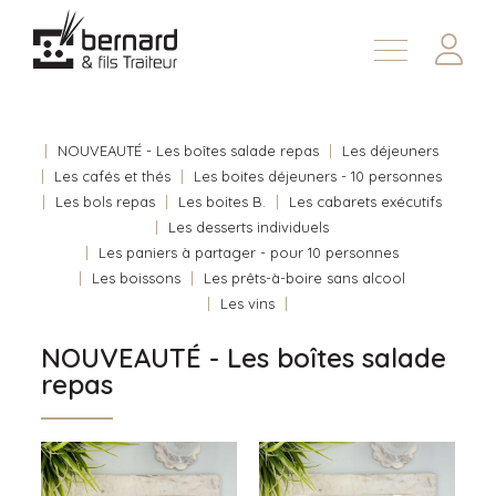
Demander une soumission
À propos
Nous joindre
NOUVEAUTÉ - Les boîtes salade repas
Les déjeuners
Les cafés et thés
Les boites déjeuners - 10 personnes
En
Les bols repas
Les boites B.
Les cabarets exécutifs
Les desserts individuels
Les paniers à partager - pour 10 personnes
Les boissons
Les prêts-à-boire sans alcool
Les vins
NOUVEAUTÉ - Les boîtes salade
repas