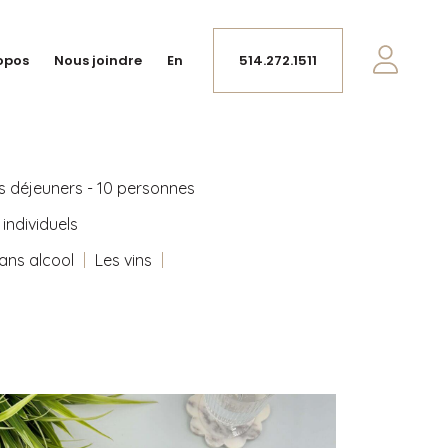
opos
Nous joindre
En
514.272.1511
s déjeuners - 10 personnes
individuels
ans alcool
Les vins