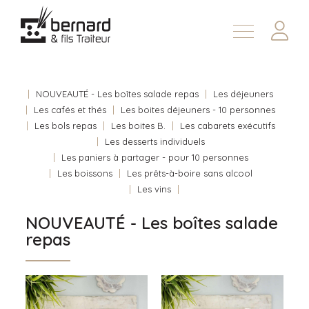
Demander une soumission
À propos
Nous joindre
NOUVEAUTÉ - Les boîtes salade repas
Les déjeuners
Les cafés et thés
Les boites déjeuners - 10 personnes
En
Les bols repas
Les boites B.
Les cabarets exécutifs
Les desserts individuels
Les paniers à partager - pour 10 personnes
Les boissons
Les prêts-à-boire sans alcool
Les vins
NOUVEAUTÉ - Les boîtes salade
repas