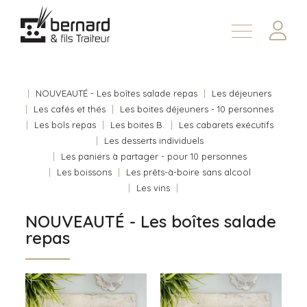
Demander une soumission
À propos
Nous joindre
NOUVEAUTÉ - Les boîtes salade repas
Les déjeuners
Les cafés et thés
Les boites déjeuners - 10 personnes
En
Les bols repas
Les boites B.
Les cabarets exécutifs
Les desserts individuels
Les paniers à partager - pour 10 personnes
Les boissons
Les prêts-à-boire sans alcool
Les vins
NOUVEAUTÉ - Les boîtes salade
repas