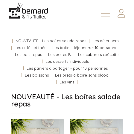
Demander une soumission
À propos
Nous joindre
NOUVEAUTÉ - Les boîtes salade repas
Les déjeuners
Les cafés et thés
Les boites déjeuners - 10 personnes
En
Les bols repas
Les boites B.
Les cabarets exécutifs
Les desserts individuels
Les paniers à partager - pour 10 personnes
Les boissons
Les prêts-à-boire sans alcool
Les vins
NOUVEAUTÉ - Les boîtes salade
repas